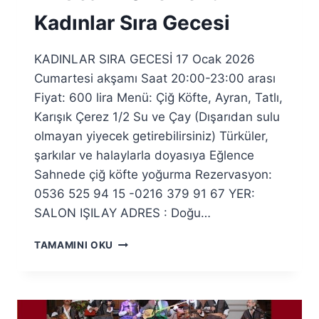
Kadınlar Sıra Gecesi
KADINLAR SIRA GECESİ 17 Ocak 2026
Cumartesi akşamı Saat 20:00-23:00 arası
Fiyat: 600 lira Menü: Çiğ Köfte, Ayran, Tatlı,
Karışık Çerez 1/2 Su ve Çay (Dışarıdan sulu
olmayan yiyecek getirebilirsiniz) Türküler,
şarkılar ve halaylarla doyasıya Eğlence
Sahnede çiğ köfte yoğurma Rezervasyon:
0536 525 94 15 -0216 379 91 67 YER:
SALON IŞILAY ADRES : Doğu…
17
TAMAMINI OKU
OCAK
2026
PENDIK
KADINLAR
SIRA