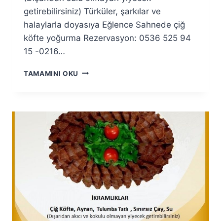
getirebilirsiniz) Türküler, şarkılar ve
halaylarla doyasıya Eğlence Sahnede çiğ
köfte yoğurma Rezervasyon: 0536 525 94
15 -0216…
ARALIK
TAMAMINI OKU
KADINLAR
SIRA
GECESI