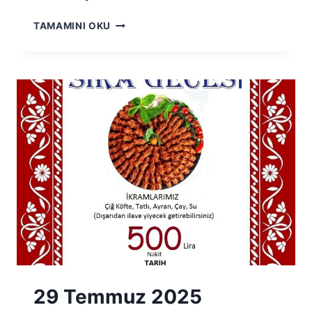
29
TAMAMINI OKU
EYLÜL
2025
BAYANLAR
SIRA
GECESI
29 Temmuz 2025