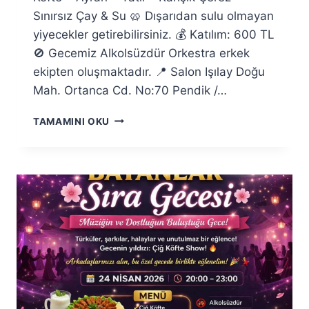
Sınırsız Çay & Su 🥨 Dışarıdan sulu olmayan
yiyecekler getirebilirsiniz. 💰 Katılım: 600 TL
🚫 Gecemiz Alkolsüzdür Orkestra erkek
ekipten oluşmaktadır. 📍 Salon Işılay Doğu
Mah. Ortanca Cd. No:70 Pendik /…
22
TAMAMINI OKU
MAYIS
2026
BAYANLAR
SIRA
GECESI