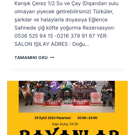
Karışık Çerez 1/2 Su ve Çay (Dışarıdan sulu
olmayan yiyecek getirebilirsiniz) Türküler,
şarkılar ve halaylarla doyasıya Eğlence
Sahnede çiğ köfte yoğurma Rezervasyon:
0536 525 94 15 -0216 379 91 67 YER:
SALON IŞILAY ADRES : Doğu…
17
TAMAMINI OKU
ARALIK
2025
PENDIK
KADINLAR
SIRA
GECESI