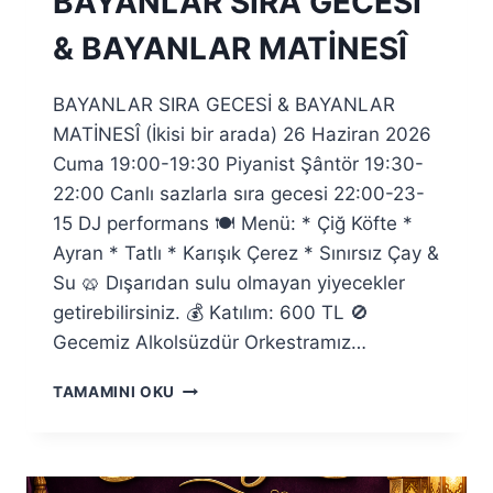
BAYANLAR SIRA GECESİ
& BAYANLAR MATİNESÎ
BAYANLAR SIRA GECESİ & BAYANLAR
MATİNESÎ (İkisi bir arada) 26 Haziran 2026
Cuma 19:00-19:30 Piyanist Şântör 19:30-
22:00 Canlı sazlarla sıra gecesi 22:00-23-
15 DJ performans 🍽️ Menü: * Çiğ Köfte *
Ayran * Tatlı * Karışık Çerez * Sınırsız Çay &
Su 🥨 Dışarıdan sulu olmayan yiyecekler
getirebilirsiniz. 💰 Katılım: 600 TL 🚫
Gecemiz Alkolsüzdür Orkestramız…
BAYANLAR
TAMAMINI OKU
SIRA
GECESİ
&
BAYANLAR