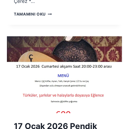
Çerez *…
24
TAMAMINI OKU
NISAN
2026
KADINLAR
SIRA
GECESI
17 Ocak 2026 Pendik